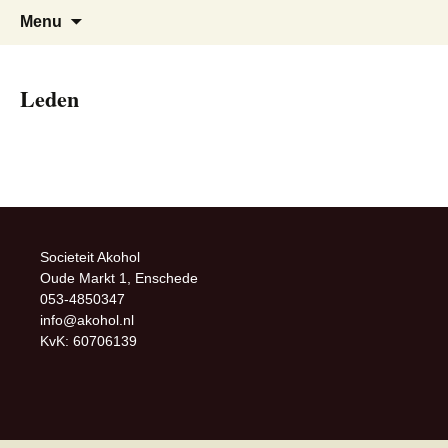
Sociëteit Acoleum
Menu
Leden
Societeit Akohol
Oude Markt 1, Enschede
053-4850347
info@akohol.nl
KvK: 60706139