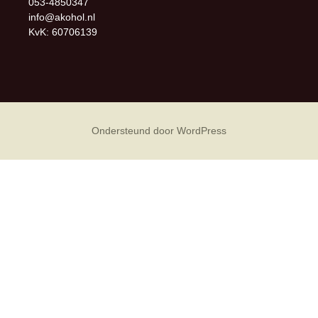
053-4850347
info@akohol.nl
KvK: 60706139
Ondersteund door WordPress